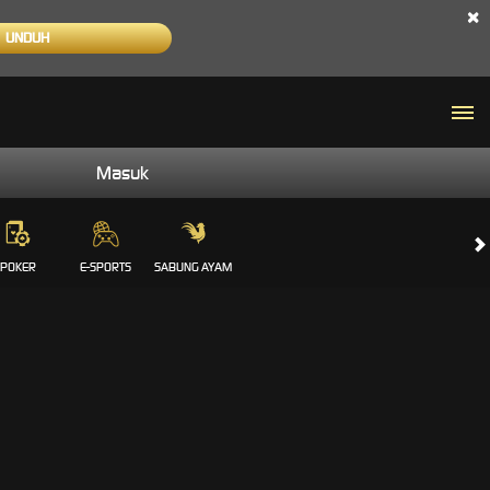
×
UNDUH
Masuk
POKER
E-SPORTS
SABUNG AYAM