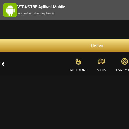
VEGAS338 Aplikasi Mobile
Jangan tampilkan lagi hari ini
Daftar
HOT GAMES
SLOTS
LIVE CAS