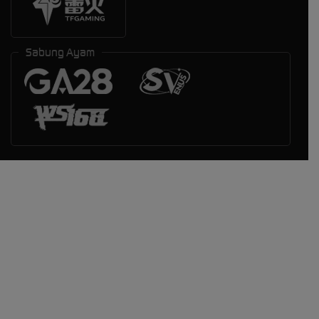
Sabung Ayam