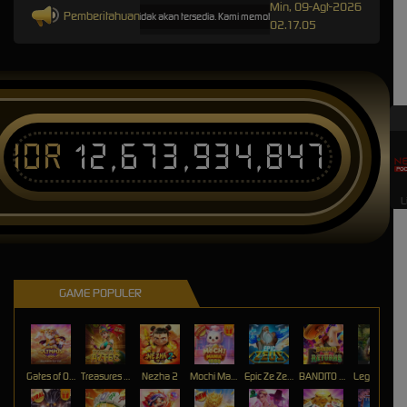
Min, 09-Agt-2026
Pemberitahuan
 PP Virtual Sports permainan tidak akan tersedia. Kami memohon maaf atas ketidaknyamanan ya
02.17.05
IDR
12,673,934,847
L
GAME POPULER
Gates of Olympus POP
Treasures of Aztec
Nezha 2
Mochi Mania 1000
Epic Ze Zeus
BANDITO RETURNS
Legacy of Kong Maxways