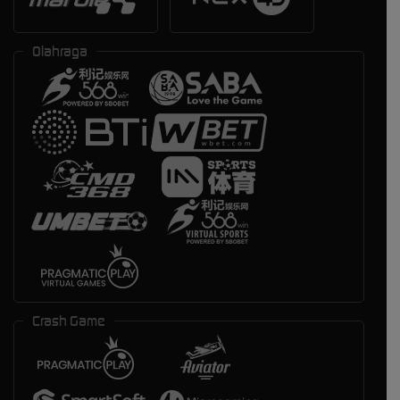
Olahraga
Crash Game