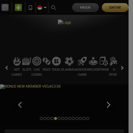
MASUK
DAFTAR
HOT
SLOTS
LIVE
RACE
TOGEL
OLAHRAGA
CRASH
ARCADE
POKER
E-
SABUNG
GAMES
CASINO
GAME
SPORTS
AYAM