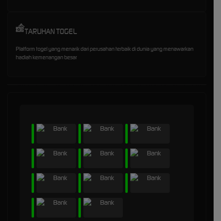
TARUHAN TOGEL
Platform togel yang menarik dari perusahan terbaik di dunia yang menawarkan
hadiah kemenangan besar