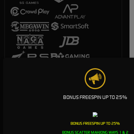
BONUS FREESPIN UP TO 25%
BONUS FREESPIN UP TO 25%
BONUS SCATTER MAHJONG WAYS 1 & 2