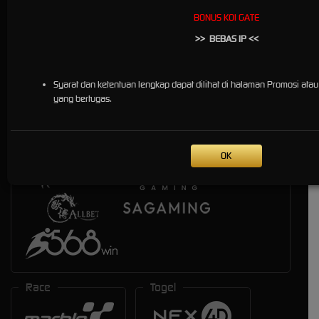
BONUS KOI GATE
Live Casino
>> BEBAS IP <<
Syarat dan ketentuan lengkap dapat dilihat di halaman Promosi atau
yang bertugas.
OK
Race
Togel