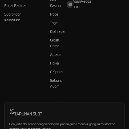
AgenVegas
Pusat Bantuan
Casino
338
Syarat dan
Race
Ketentuan
Togel
Olahraga
Crash
Game
Arcade
Poker
E-Sports
Sabung
Ayam
TARUHAN SLOT
Penyedia slot online dengan beragam pilihan game menarik yang memudahkan