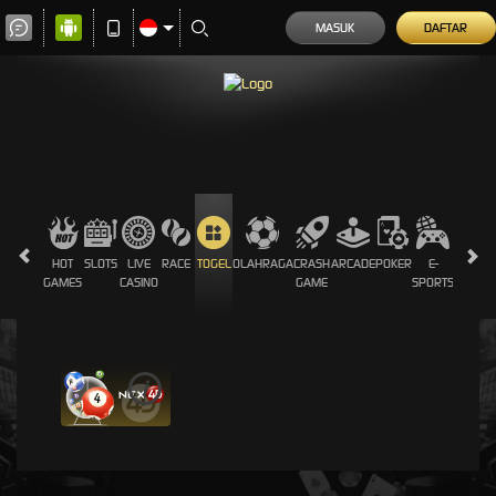
MASUK
DAFTAR
HOT
SLOTS
LIVE
RACE
TOGEL
OLAHRAGA
CRASH
ARCADE
POKER
E-
SABUN
GAMES
CASINO
GAME
SPORTS
AYAM
i