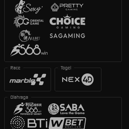
Race
Togel
Olahraga