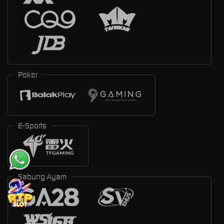
Poker
E-Sports
Sabung Ayam