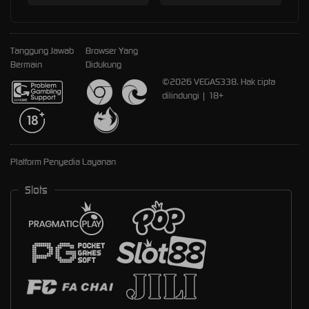
Tanggung Jawab
Browser Yang
Bermain
Didukung
©2026 VEGAS338. Hak cipta
dilindungi | 18+
Platform Penyedia Layanan
Slots