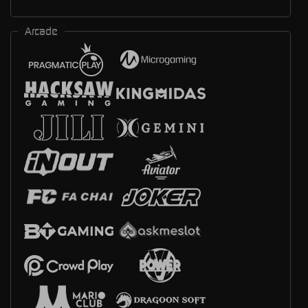
Arcade