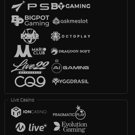
Live Casino