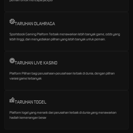
pemain untuk mencapai jackpot
TARUHAN OLAHRAGA
Sportsbook Gaming Platform Terbaik menawarkan lebih banyak game, odds yang
lebih tinggi, dan menyediakan pilihan yang lebih banyak untuk pemain.
TARUHAN LIVE KASINO
Platform Pilihan bagi perusahaan-perusahaan terbaik di dunia, dengan pilihan
variasi game terbanyak
TARUHAN TOGEL
Platform togel yang menarik dari perusahan terbaik di dunia yang menawarkan
hadiah kemenangan besar