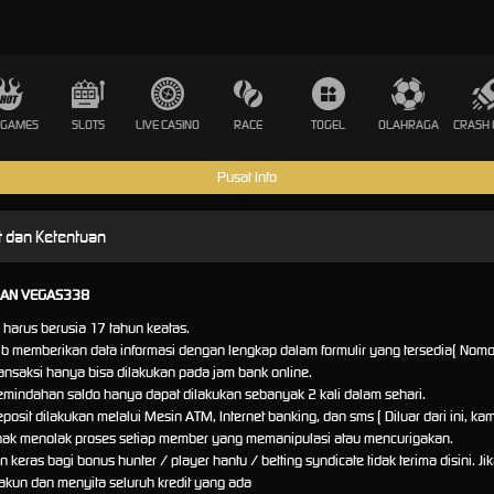
 GAMES
SLOTS
LIVE CASINO
RACE
TOGEL
OLAHRAGA
CRASH
Pusat Info
t dan Ketentuan
AN VEGAS338
 harus berusia 17 tahun keatas.
b memberikan data informasi dengan lengkap dalam formulir yang tersedia( Nom
ansaksi hanya bisa dilakukan pada jam bank online.
mindahan saldo hanya dapat dilakukan sebanyak 2 kali dalam sehari.
posit dilakukan melalui Mesin ATM, Internet banking, dan sms ( Diluar dari ini, k
hak menolak proses setiap member yang memanipulasi atau mencurigakan.
n keras bagi bonus hunter / player hantu / betting syndicate tidak terima disini. J
kun dan menyita seluruh kredit yang ada