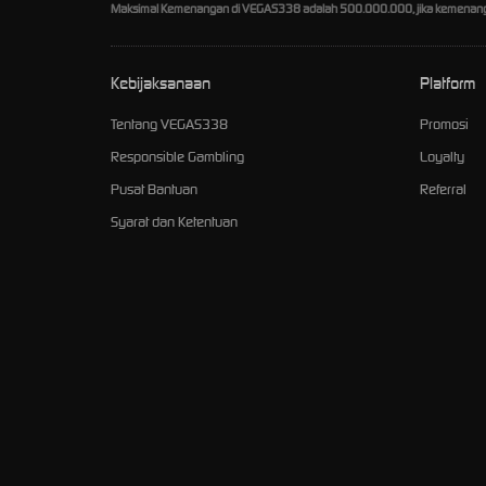
Maksimal Kemenangan di VEGAS338 adalah 500.000.000, jika kemenangan
Kebijaksanaan
Platform
Tentang VEGAS338
Promosi
Responsible Gambling
Loyalty
Pusat Bantuan
Referral
Syarat dan Ketentuan