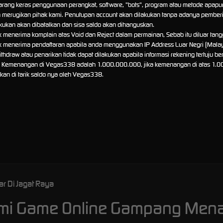
rang keras penggunaan perangkat, software, "bots", program atau metode apapun
 merugikan pihak kami. Penutupan account akan dilakukan tanpa adanya pember
kukan akan dibatalkan dan sisa saldo akan dihanguskan.
k menerima komplain atas Void dan Reject dalam permainan, Sebab itu diluar tan
k menerima pendaftaran apabila anda menggunakan IP Address Luar Negri (Malay
thdraw atau penarikan tidak dapat dilakukan apabila informasi rekening tertuju be
 Kemenangan di Vegas338 adalah 1.000.000.000, jika kemenangan di atas 1.
kan di tarik saldo nya oleh Vegas338.
r Di Jagat Raya
i Game Online Gampang Menan