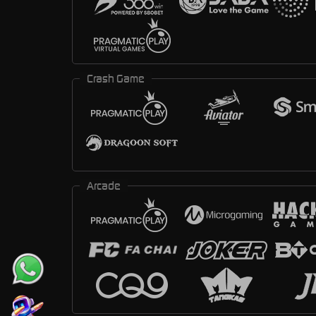
Crash Game
Arcade