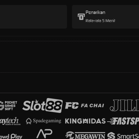
Penarikan
Rata-rata 5 Menit