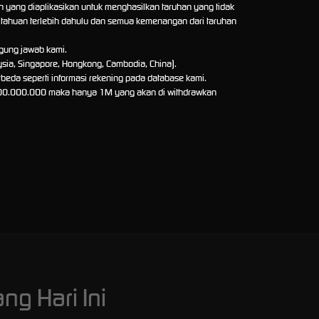
 yang diaplikasikan untuk menghasilkan taruhan yang tidak
itahuan terlebih dahulu dan semua kemenangan dari taruhan
ggung jawab kami.
sia, Singapore, Hongkong, Cambodia, China).
rbeda seperti informasi rekening pada database kami.
000.000.000 maka hanya 1M yang akan di withdrawkan
g Hari Ini