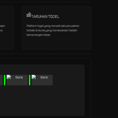
TARUHAN TOGEL
haan
Platform togel yang menarik dari perusahan
ame
terbaik di dunia yang menawarkan hadiah
kemenangan besar