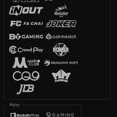
Poker