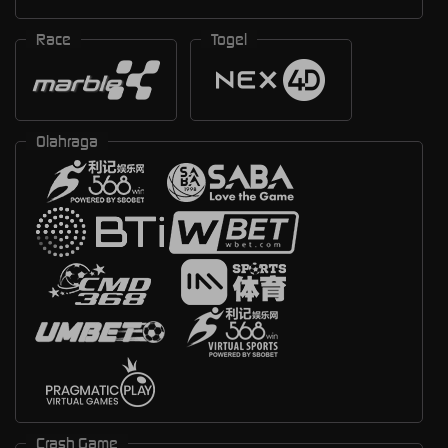
Race
Togel
Olahraga
Crash Game