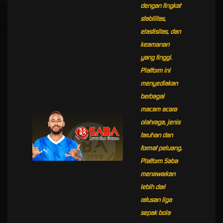
dengan tingkat
stabilitas,
elastisitas, dan
keamanan
yang tinggi.
Platform ini
menyediakan
berbagai
macam acara
olahraga, jenis
taruhan dan
format peluang.
Platform Saba
menawarkan
lebih dari
ratusan liga
sepak bola