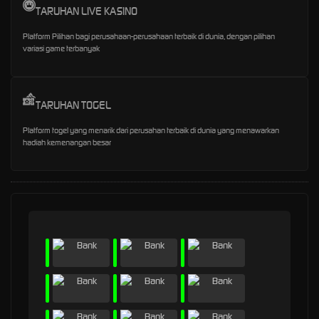
TARUHAN LIVE KASINO
Platform Pilihan bagi perusahaan-perusahaan terbaik di dunia, dengan pilihan
variasi game terbanyak
TARUHAN TOGEL
Platform togel yang menarik dari perusahan terbaik di dunia yang menawarkan
hadiah kemenangan besar