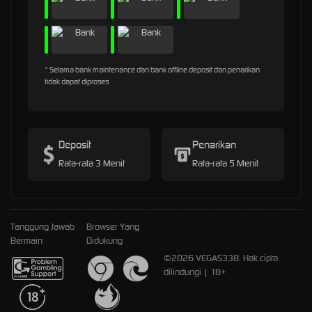
* Selama bank maintenance dan bank offline deposit dan penarikan
tidak dapat diproses
Deposit
Penarikan
Rata-rata 3 Menit
Rata-rata 5 Menit
Tanggung Jawab
Browser Yang
Bermain
Didukung
©2026 VEGAS338. Hak cipta
dilindungi | 18+