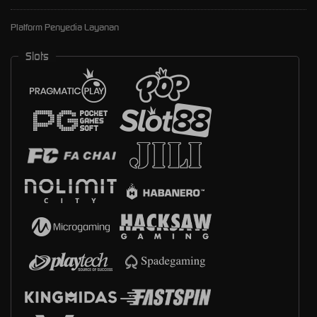
Platform Penyedia Layanan
Slots